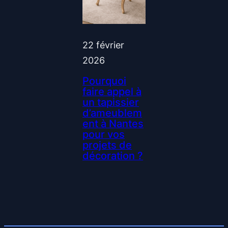
22 février
2026
Pourquoi
faire appel à
un tapissier
d’ameublem
ent à Nantes
pour vos
projets de
décoration ?