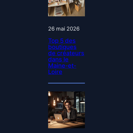
26 mai 2026
Top 5 des
boutiques
de créateurs
dans le
Maine-et-
Loire