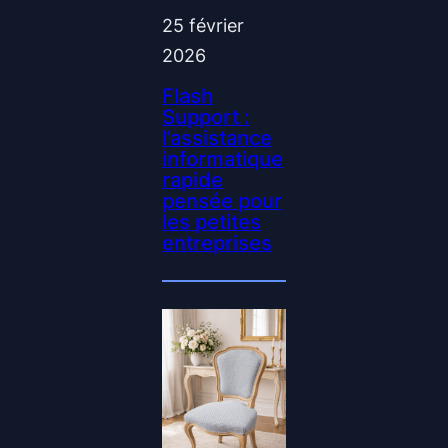
25 février
2026
Flash
Support :
l’assistance
informatique
rapide
pensée pour
les petites
entreprises