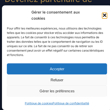
Diffusion Loire
Gérer le consentement aux
cookies
Diffusion Loire éclaire vos idées et nourrit votre
Pour offrir les meilleures expériences, nous utilisons des technologies
curiosité. Propriétaire de site ou agence de
telles que les cookies pour stocker et/ou accéder aux informations des
appareils. Le fait de consentir à ces technologies nous permettra de
webmarketing, nous travaillons la visibilité de
traiter des données telles que le comportement de navigation ou les ID
vos sites web. Vous souhaitez qu’on parle de
uniques sur ce site. Le fait de ne pas consentir ou de retirer son
consentement peut avoir un effet négatif sur certaines caractéristiques
vous ?
et fonctions.
Nous contacter
Accepter
Refuser
Diffusion Loire
Gérer les préférences
Fièrement propulsé par
WordPress
Politique de cookies
Politique de confidentialité