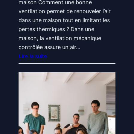
t
maison Comment une bonne
o
ventilation permet de renouveler l’air
u
dans une maison tout en limitant les
r
pertes thermiques ? Dans une
s
maison, la ventilation mécanique
u
contrôlée assure un air…
r
Lire la suite
i
:
n
L
v
a
e
v
s
e
t
n
i
t
s
i