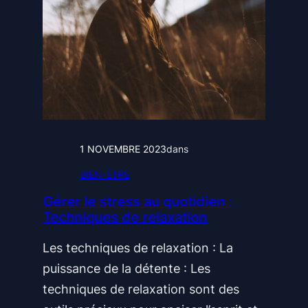
n
e
e
t
d
r
e
a
e
n
c
s
e
l
t
a
t
1 NOVEMBRE 2023
dans
G
e
BIEN-ÊTRE
o
s
u
f
Gérer le stress au quotidien :
Techniques de relaxation
v
a
e
m
Les techniques de relaxation : La
r
i
puissance de la détente : Les
n
l
techniques de relaxation sont des
a
i