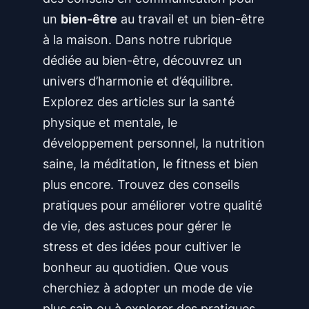
r
à
un
bien-être
au travail et un bien-être
e
l
à la maison. Dans notre rubrique
s
a
dédiée au bien-être, découvrez un
s
d
univers d’harmonie et d’équilibre.
a
é
Explorez des articles sur la santé
u
c
physique et mentale, le
q
o
développement personnel, la nutrition
u
u
saine, la méditation, le fitness et bien
o
v
plus encore. Trouvez des conseils
t
e
pratiques pour améliorer votre qualité
i
r
de vie, des astuces pour gérer le
d
t
stress et des idées pour cultiver le
i
e
bonheur au quotidien. Que vous
e
d
cherchiez à adopter un mode de vie
n
e
plus sain ou à explorer des pratiques