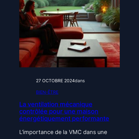
i
e
d
’
é
n
e
r
g
27 OCTOBRE 2024
dans
i
BIEN-ÊTRE
e
e
La ventilation mécanique
contrôlée pour une maison
t
énergétiquement performante
r
e
L’importance de la VMC dans une