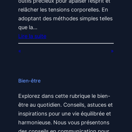
outils précieux pour apaiser l’esprit et
n
a
relâcher les tensions corporelles. En
c
l
adoptant des méthodes simples telles
e
e
que la…
A
s
Lire la suite
s
l
:
s
«
»
a
G
o
o
é
c
t
r
i
i
e
Bien-être
a
e
r
t
n
Explorez dans cette rubrique le bien-
l
i
n
être au quotidien. Conseils, astuces et
e
v
e
inspirations pour une vie équilibrée et
s
e
s
harmonieuse. Nous vous présentons
t
:
des conseils en communication pour