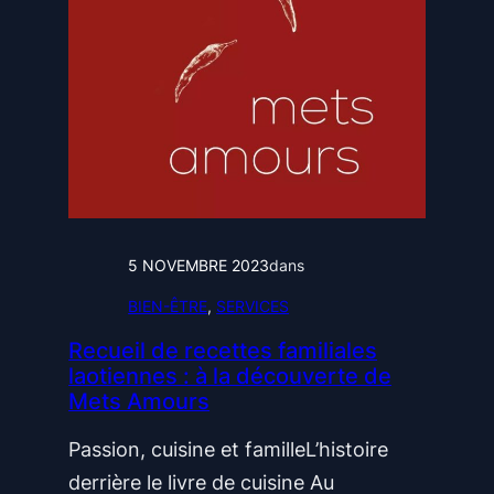
e
d
m
e
a
s
i
s
s
t
o
a
n
t
é
u
5 NOVEMBRE 2023
dans
n
t
BIEN-ÊTRE
, 
SERVICES
e
s
r
:
Recueil de recettes familiales
laotiennes : à la découverte de
g
p
Mets Amours
é
r
t
i
Passion, cuisine et familleL’histoire
i
o
derrière le livre de cuisine Au