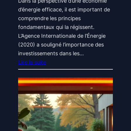
Dans la perspective d’une économie
d’énergie efficace, il est important de
comprendre les principes
fondamentaux qui la régissent.
L’Agence Internationale de l’Énergie
(2020) a souligné l’importance des
investissements dans les…
Lire la suite
:
É
c
o
n
o
m