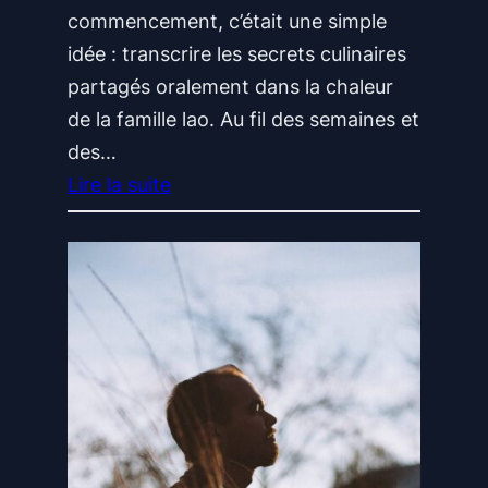
q
r
commencement, c’était une simple
u
i
idée : transcrire les secrets culinaires
e
s
partagés oralement dans la chaleur
m
e
de la famille lao. Au fil des semaines et
e
r
des…
n
l
Lire la suite
t
e
:
p
b
R
e
i
e
r
e
c
f
n
u
o
-
e
r
ê
i
m
t
l
a
r
d