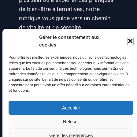
:
M
de bien-être alternatives, notre
T
e
rubrique vous guide vers un chemin
e
t
de vitalité et de sérénité.
c
s
Gérer le consentement aux
h
A
cookies
n
m
i
Pour offrir les meilleures expériences, nous utilisons des technologies
Sujets annexes :
Bien-être
o
telles que les cookies pour stocker et/ou accéder aux informations des
q
appareils. Le fait de consentir à ces technologies nous permettra de
u
u
traiter des données telles que le comportement de navigation ou les ID
uniques sur ce site. Le fait de ne pas consentir ou de retirer son
r
e
consentement peut avoir un effet négatif sur certaines caractéristiques
s
et fonctions.
s
d
Accepter
e
A propos
r
Refuser
e
Gérer les préférences